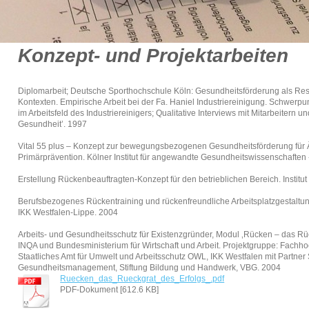
Konzept- und Projektarbeiten
Diplomarbeit; Deutsche Sporthochschule Köln: Gesundheitsförderung als Res
Kontexten. Empirische Arbeit bei der Fa. Haniel Industriereinigung. Schwerp
im Arbeitsfeld des Industriereinigers; Qualitative Interviews mit Mitarbeitern
Gesundheit’. 1997
Vital 55 plus – Konzept zur bewegungsbezogenen Gesundheitsförderung für Ä
Primärprävention. Kölner Institut für angewandte Gesundheitswissenschaften
Erstellung Rückenbeauftragten-Konzept für den betrieblichen Bereich. Institu
Berufsbezogenes Rückentraining und rückenfreundliche Arbeitsplatzgestaltu
IKK Westfalen-Lippe. 2004
Arbeits- und Gesundheitsschutz für Existenzgründer, Modul ‚Rücken – das Rü
INQA und Bundesministerium für Wirtschaft und Arbeit. Projektgruppe: Fachhoc
Staatliches Amt für Umwelt und Arbeitsschutz OWL, IKK Westfalen mit Partne
Gesundheitsmanagement, Stiftung Bildung und Handwerk, VBG. 2004
Ruecken_das_Rueckgrat_des_Erfolgs_.pdf
PDF-Dokument [612.6 KB]