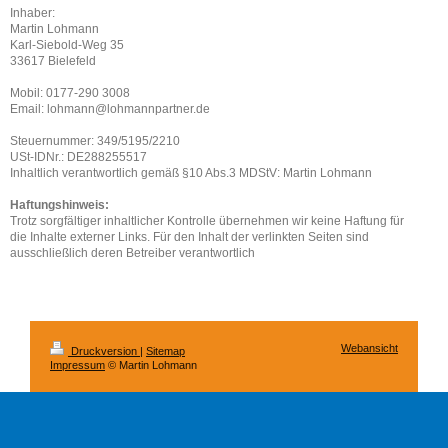
Inhaber:
Martin Lohmann
Karl-Siebold-Weg 35
33617 Bielefeld
Mobil: 0177-290 3008
Email: lohmann@lohmannpartner.de
Steuernummer: 349/5195/2210
USt-IDNr.: DE288255517
Inhaltlich verantwortlich gemäß §10 Abs.3 MDStV: Martin Lohmann
Haftungshinweis:
Trotz sorgfältiger inhaltlicher Kontrolle übernehmen wir keine Haftung für
die Inhalte externer Links. Für den Inhalt der verlinkten Seiten sind
ausschließlich deren Betreiber verantwortlich
Webansicht
Druckversion
|
Sitemap
Impressum
© Martin Lohmann