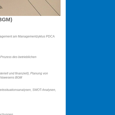
(BGM)
smanagement am Managementzyklus PDCA
n Prozess des betrieblichen
riell und finanziell), Planung von
ichtswesens BGM
beitssituationsanalysen, SWOT-Analysen,
rechungen